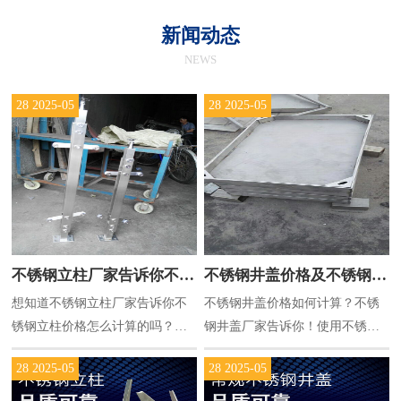
新闻动态
NEWS
28
2025-05
28
2025-05
不锈钢立柱厂家告诉你不锈
不锈钢井盖价格及不锈钢井
想知道不锈钢立柱厂家告诉你不
不锈钢井盖价格如何计算？不锈
钢立柱价格怎么计算的
盖厂家的重量表
锈钢立柱价格怎么计算的吗？下
钢井盖厂家告诉你！使用不锈钢
面江苏正雷为您解答想要知道不
井盖重量表轻松计算不锈钢井盖
28
2025-05
28
2025-05
锈钢立柱价格，就先要知道不锈
多少钱规格高度厚度重量规格高
钢立柱是使用什么材料加工而
度厚度重量