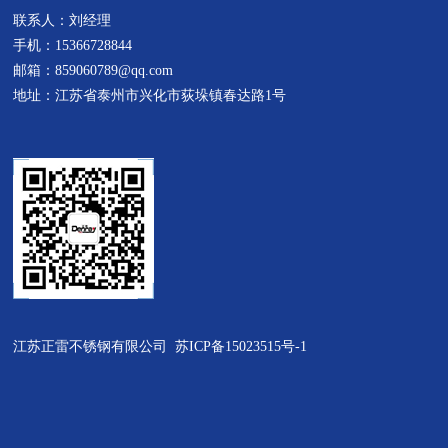
联系人：刘经理
子采用这种材质来替代304不锈钢
周围环境规格任意设计一、不锈
手机：15366728844
栏杆立柱，谋取暴利。201不锈钢
钢井盖产品特点：1、强度高：采
邮箱：859060789@qq.com
栏杆立柱...
用高分子合成材料，配以钢筋骨
地址：江苏省泰州市兴化市荻垛镇春达路1号
架，...
江苏正雷不锈钢有限公司
苏ICP备15023515号-1