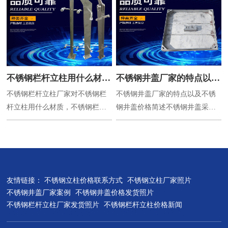
成，我们常见的不锈钢立柱样式
有，单片钢板加工，圆管加工，
方管加工，扁管加工等。单片钢
板不锈钢立柱价格可以先算出单
片不锈钢立柱需要使用多少钢
板，计算出钢板的重量，再用重
不锈钢栏杆立柱用什么材
不锈钢井盖厂家的特点以及
量乘以原材料价格，即可。不锈
不锈钢栏杆立柱厂家对不锈钢栏
不锈钢井盖厂家的特点以及不锈
质，不锈钢栏杆立柱验收标
不锈钢井盖价格简述
钢实心立柱钢板计算重量公式：
杆立柱用什么材质，不锈钢栏杆
钢井盖价格简述不锈钢井盖采用
准，不锈钢栏杆立柱正确量
厚度mm*宽度mm*高度
立柱验收标准，不锈钢栏杆立柱
高强度不锈钢板材为基材，底部
m*0.0079...
法介绍
正确量法介绍，希望对您有所帮
角钢增强，剪裁。折板再加上全
助。咨询不锈钢栏杆立柱价格请
套氩氟焊焊接工艺而成的井盖产
联系15366728844一、不锈钢栏杆
品。不锈钢井盖产品外观美观精
立柱用什么材质？国内使用不锈
致；承载能力高，严格按照铸铁
友情链接：
不锈钢立柱价格联系方式
不锈钢立柱厂家照片
钢栏杆立柱主要还是选
井盖标准生产；产品内在质量长
不锈钢井盖厂家案例
不锈钢井盖价格发货照片
201,304,316这三种材质，其中201
期稳定可靠，使用寿命长，经过
不锈钢栏杆立柱厂家发货照片
不锈钢栏杆立柱价格新闻
不锈钢栏杆立柱价格最低。没有
反复试验，预计使用寿命可达30
其他优点。经常会被一些不法份
年以上；不锈钢井盖规格可根据