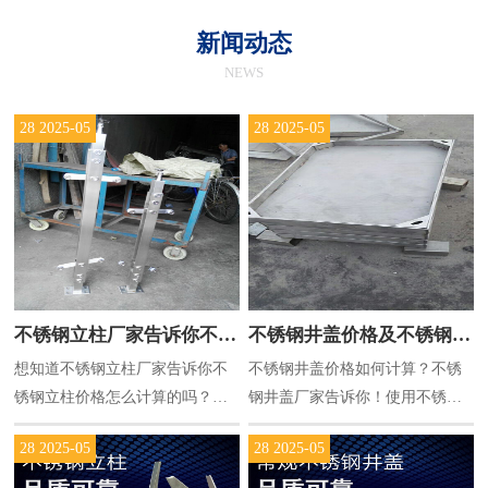
新闻动态
NEWS
28
2025-05
28
2025-05
不锈钢立柱厂家告诉你不锈
不锈钢井盖价格及不锈钢井
想知道不锈钢立柱厂家告诉你不
不锈钢井盖价格如何计算？不锈
钢立柱价格怎么计算的
盖厂家的重量表
锈钢立柱价格怎么计算的吗？下
钢井盖厂家告诉你！使用不锈钢
面江苏正雷为您解答想要知道不
井盖重量表轻松计算不锈钢井盖
28
2025-05
28
2025-05
锈钢立柱价格，就先要知道不锈
多少钱规格高度厚度重量规格高
钢立柱是使用什么材料加工而
度厚度重量