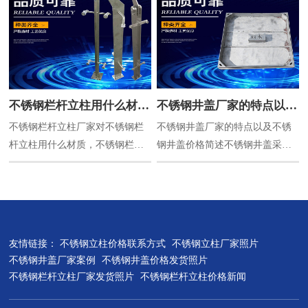
成，我们常见的不锈钢立柱样式
有，单片钢板加工，圆管加工，
方管加工，扁管加工等。单片钢
板不锈钢立柱价格可以先算出单
片不锈钢立柱需要使用多少钢
板，计算出钢板的重量，再用重
不锈钢栏杆立柱用什么材
不锈钢井盖厂家的特点以及
量乘以原材料价格，即可。不锈
不锈钢栏杆立柱厂家对不锈钢栏
不锈钢井盖厂家的特点以及不锈
质，不锈钢栏杆立柱验收标
不锈钢井盖价格简述
钢实心立柱钢板计算重量公式：
杆立柱用什么材质，不锈钢栏杆
钢井盖价格简述不锈钢井盖采用
准，不锈钢栏杆立柱正确量
厚度mm*宽度mm*高度
立柱验收标准，不锈钢栏杆立柱
高强度不锈钢板材为基材，底部
m*0.0079...
法介绍
正确量法介绍，希望对您有所帮
角钢增强，剪裁。折板再加上全
助。咨询不锈钢栏杆立柱价格请
套氩氟焊焊接工艺而成的井盖产
联系15366728844一、不锈钢栏杆
品。不锈钢井盖产品外观美观精
立柱用什么材质？国内使用不锈
致；承载能力高，严格按照铸铁
友情链接：
不锈钢立柱价格联系方式
不锈钢立柱厂家照片
钢栏杆立柱主要还是选
井盖标准生产；产品内在质量长
不锈钢井盖厂家案例
不锈钢井盖价格发货照片
201,304,316这三种材质，其中201
期稳定可靠，使用寿命长，经过
不锈钢栏杆立柱厂家发货照片
不锈钢栏杆立柱价格新闻
不锈钢栏杆立柱价格最低。没有
反复试验，预计使用寿命可达30
其他优点。经常会被一些不法份
年以上；不锈钢井盖规格可根据