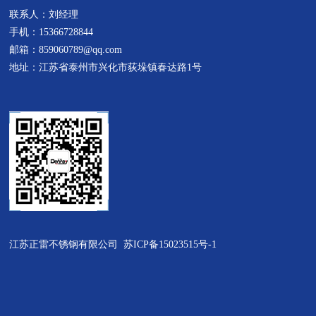
联系人：刘经理
子采用这种材质来替代304不锈钢
周围环境规格任意设计一、不锈
手机：15366728844
栏杆立柱，谋取暴利。201不锈钢
钢井盖产品特点：1、强度高：采
邮箱：859060789@qq.com
栏杆立柱...
用高分子合成材料，配以钢筋骨
地址：江苏省泰州市兴化市荻垛镇春达路1号
架，...
江苏正雷不锈钢有限公司
苏ICP备15023515号-1