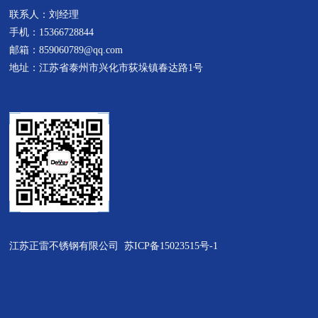
联系人：刘经理
子采用这种材质来替代304不锈钢
周围环境规格任意设计一、不锈
手机：15366728844
栏杆立柱，谋取暴利。201不锈钢
钢井盖产品特点：1、强度高：采
邮箱：859060789@qq.com
栏杆立柱...
用高分子合成材料，配以钢筋骨
地址：江苏省泰州市兴化市荻垛镇春达路1号
架，...
江苏正雷不锈钢有限公司
苏ICP备15023515号-1