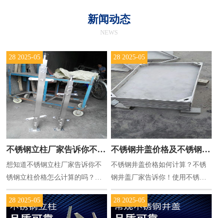
新闻动态
NEWS
28
2025-05
28
2025-05
不锈钢立柱厂家告诉你不锈
不锈钢井盖价格及不锈钢井
想知道不锈钢立柱厂家告诉你不
不锈钢井盖价格如何计算？不锈
钢立柱价格怎么计算的
盖厂家的重量表
锈钢立柱价格怎么计算的吗？下
钢井盖厂家告诉你！使用不锈钢
面江苏正雷为您解答想要知道不
井盖重量表轻松计算不锈钢井盖
28
2025-05
28
2025-05
锈钢立柱价格，就先要知道不锈
多少钱规格高度厚度重量规格高
钢立柱是使用什么材料加工而
度厚度重量