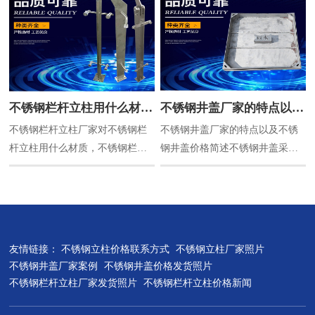
成，我们常见的不锈钢立柱样式
有，单片钢板加工，圆管加工，
方管加工，扁管加工等。单片钢
板不锈钢立柱价格可以先算出单
片不锈钢立柱需要使用多少钢
板，计算出钢板的重量，再用重
不锈钢栏杆立柱用什么材
不锈钢井盖厂家的特点以及
量乘以原材料价格，即可。不锈
不锈钢栏杆立柱厂家对不锈钢栏
不锈钢井盖厂家的特点以及不锈
质，不锈钢栏杆立柱验收标
不锈钢井盖价格简述
钢实心立柱钢板计算重量公式：
杆立柱用什么材质，不锈钢栏杆
钢井盖价格简述不锈钢井盖采用
准，不锈钢栏杆立柱正确量
厚度mm*宽度mm*高度
立柱验收标准，不锈钢栏杆立柱
高强度不锈钢板材为基材，底部
m*0.0079...
法介绍
正确量法介绍，希望对您有所帮
角钢增强，剪裁。折板再加上全
助。咨询不锈钢栏杆立柱价格请
套氩氟焊焊接工艺而成的井盖产
联系15366728844一、不锈钢栏杆
品。不锈钢井盖产品外观美观精
立柱用什么材质？国内使用不锈
致；承载能力高，严格按照铸铁
友情链接：
不锈钢立柱价格联系方式
不锈钢立柱厂家照片
钢栏杆立柱主要还是选
井盖标准生产；产品内在质量长
不锈钢井盖厂家案例
不锈钢井盖价格发货照片
201,304,316这三种材质，其中201
期稳定可靠，使用寿命长，经过
不锈钢栏杆立柱厂家发货照片
不锈钢栏杆立柱价格新闻
不锈钢栏杆立柱价格最低。没有
反复试验，预计使用寿命可达30
其他优点。经常会被一些不法份
年以上；不锈钢井盖规格可根据